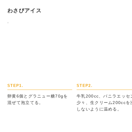
わさびアイス
STEP1.
STEP2.
卵黄6個とグラニュー糖70gを
牛乳200cc、バニラエッセ
混ぜて泡立てる。
少々、生クリーム200ccを
しないように温める。