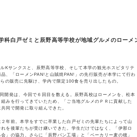
学科白戸ゼミと辰野高等学校が地域グルメのローメ
クルKサンクスと、辰野高等学校、そして本学の観光ホスピタリテ
品、「ローメンPAN!と山賊焼PAN!」の先行販売が本学にて行わ
からの販売に先駆け、学内で限定100食を売り出したもの。
共同開発は、今回で６回目を数える。辰野高校はローメンを、松本
り組みを行ってきていたため、「ご当地グルメのＰＲに貢献した
に共同で開発に取り組んできた。
は２年前。本学をすでに卒業した白戸ゼミの先輩たちによって山
それを後輩たちが受け継いできた。学生だけではなく、「伊那ロ
る会」の協力、さらに「辰野パン工場」と「ベーカリー麦の穂」