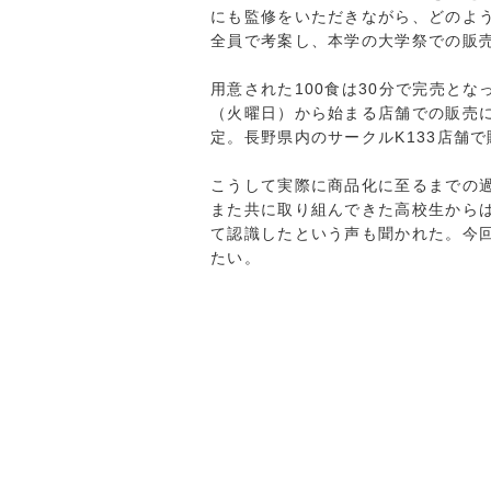
にも監修をいただきながら、どのよ
全員で考案し、本学の大学祭での販
用意された100食は30分で完売と
（火曜日）から始まる店舗での販売に
定。長野県内のサークルK133店舗
こうして実際に商品化に至るまでの
また共に取り組んできた高校生から
て認識したという声も聞かれた。今
たい。