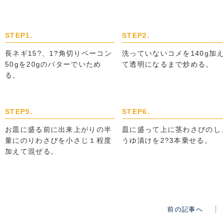
STEP1.
STEP2.
長ネギ15?、1?角切りベーコン
洗っていないコメを140g加
50gを20gのバターでいため
て透明になるまで炒める。
る。
STEP5.
STEP6.
お皿に盛る前に出来上がりの半
皿に盛って上に茎わさびのし
量にのりわさびを小さじ１程度
うゆ漬けを2?3本乗せる。
加えて混ぜる。
前の記事へ